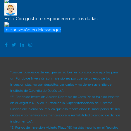
Hola! Con gusto te responderemos tus dudas.
Iniciar sesión en Messenger
"Las cantidades de dinero que se reciben en concepto de aportes para
un Fondo de Inversión son inversiones por cuenta y riesgo de los
inversionistas, no son depósitos bancarios y no tienen garantía del
Instituto de Garantía de Depósitos".
"El Fondo de Inversión Abierto Rentable de Corto Plazo ha sido inscrito
en el Registro Público Bursátil de la Superintendencia del Sistema
Financiero lo cual no implica que ella recomiende la suscripción de sus
cuotas y opine favorablemente sobre la rentabilidad o calidad de dichos
instrumentos".
“El Fondo de Inversión Abierto Plazo 180 ha sido inscrito en el Registro